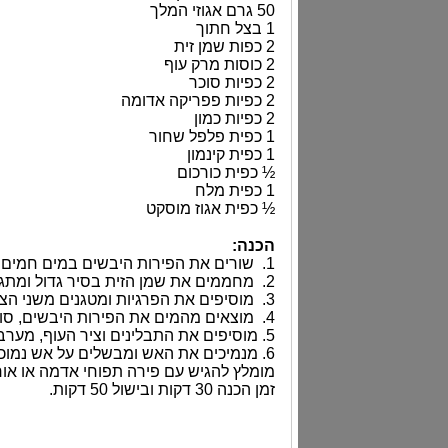
50 גרם אגוזי המלך
1 בצל חתוך
2 כפות שמן זית
2 כוסות מרק עוף
2 כפיות סוכר
2 כפיות פפריקה אדומה
2 כפיות כמון
1 כפית פלפל שחור
1 כפית קינמון
½ כפית כורכום
1 כפית מלח
½ כפית אגוז מוסקט
הכנה:
1. שורים את הפירות היבשים במים חמים במשך 10 דקות.
2. מחממים את שמן הזית בסיר גדול ומתגנים את הבצל עד שהוא מזהיב, כ- 5 דקות.
3. מוסיפים את הפרגיות ומטגנים משני הצדדים, עד שהן משחימות כ- 10 דקות.
4. מוצאים מהמים את הפירות היבשים, סוחטים אותם ומפזרים מעל לפרגיות.
5. מוסיפים את התבלינים וציר העוף, מערבבים ומביאים את התבשיל לרתיחה.
6. מנמיכים את האש ומבשלים על אש נמוכה כ- 50 דקות. לאחר הבישול אפשר להוריד את העור מהפרגיות.
מומלץ להגיש עם פירה תפוחי אדמה או אורז
זמן הכנה 30 דקות ובישול 50 דקות.